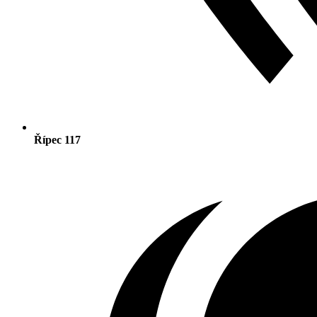
Řípec 117